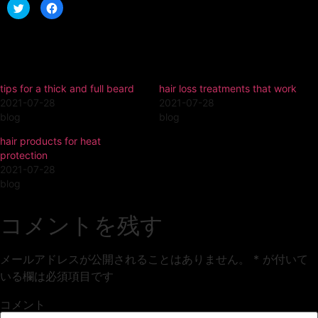
ク
Facebook
リ
で
ッ
共
ク
有
し
す
て
る
Twitter
に
関連
で
は
共
ク
有
リ
tips for a thick and full beard
hair loss treatments that work
(新
ッ
し
ク
2021-07-28
2021-07-28
い
し
ウ
て
blog
blog
ィ
く
ン
だ
hair products for heat
ド
さ
ウ
い
protection
で
(新
開
し
2021-07-28
き
い
blog
ま
ウ
す)
ィ
ン
ド
コメントを残す
ウ
で
開
き
ま
メールアドレスが公開されることはありません。
*
が付いて
す)
いる欄は必須項目です
コメント