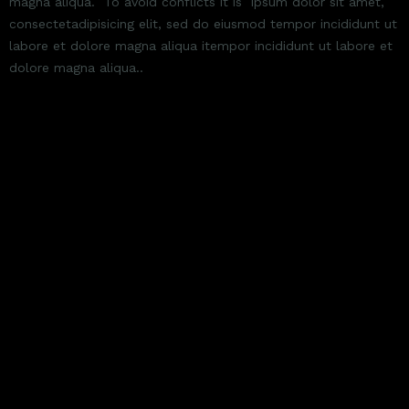
magna aliqua. To avoid conflicts it is ipsum dolor sit amet,
consectetadipisicing elit, sed do eiusmod tempor incididunt ut
labore et dolore magna aliqua itempor incididunt ut labore et
dolore magna aliqua..