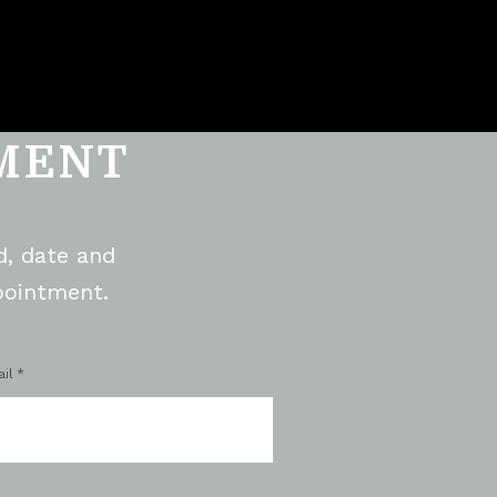
MENT
d, date and
pointment.
il