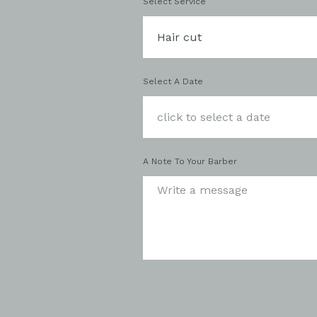
Select Service
Select A Date
A Note To Your Barber