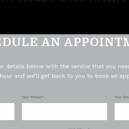
EDULE AN APPOINT
our details below with the service that you nee
 hour and we’ll get back to you to book an ap
Your Phone
Your Ema