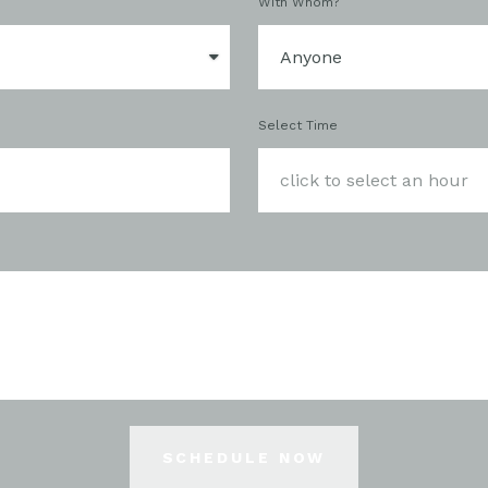
With Whom?
Select Time
SCHEDULE NOW