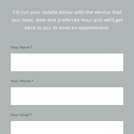
Fill out your details below with the service that
you need, date and preferred hour and we’ll get
back to you to book an appointment.
Your Name
Your Phone
Your Email