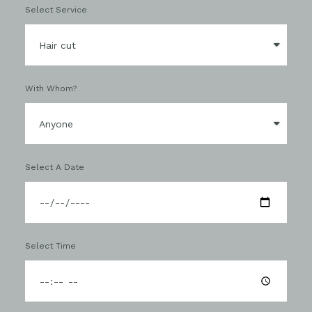
Select Service
With Whom?
Select A Date
Select Time