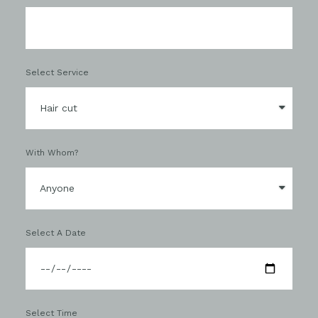
Select Service
With Whom?
Select A Date
Select Time