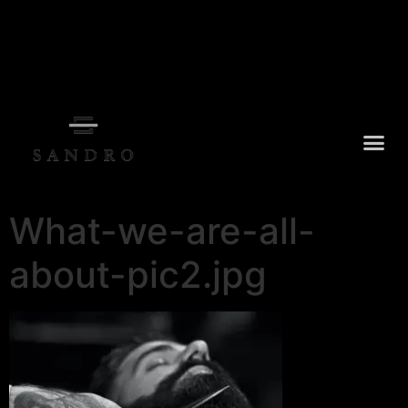
What-we-are-all-
about-pic2.jpg